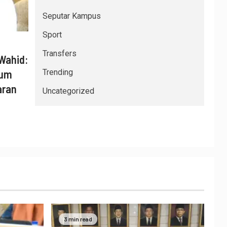
Seputar Kampus
Sport
Transfers
Wahid:
num
Trending
aran
Uncategorized
3 min read