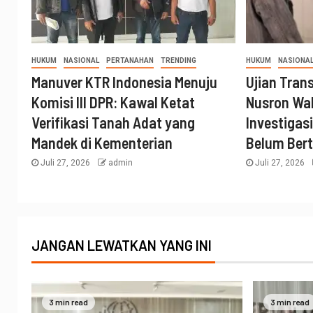
HUKUM
NASIONAL
PERTANAHAN
TRENDING
HUKUM
NASIONA
Manuver KTR Indonesia Menuju
Ujian Tran
Komisi III DPR: Kawal Ketat
Nusron Wa
Verifikasi Tanah Adat yang
Investigas
Mandek di Kementerian
Belum Ber
Juli 27, 2026
admin
Juli 27, 2026
JANGAN LEWATKAN YANG INI
3 min read
3 min read