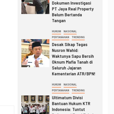
Dokumen Investigasi
PT Jaya Real Property
Belum Bertanda
Tangan
HUKUM
NASIONAL
PERTANAHAN
TRENDING
Desak Sikap Tegas
Nusron Wahid:
Waktunya Sapu Bersih
Oknum Mafia Tanah di
Seluruh Jajaran
Kementerian ATR/BPN!
HUKUM
NASIONAL
PERTANAHAN
TRENDING
Ultimatum Divisi
Bantuan Hukum KTR
Indonesia: Tuntut