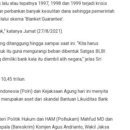
g lalu atau tepatnya 1997, 1998 dan 1999 terjadi krisis
kan perbankan banyak kesulitan dana sehingga pemerintah
alui skema ‘Blanket Guarantee’.
ank,” katanya Jumat (27/8/2021).
ng ditanggung hingga sampai saat ini. “Kita harus
tuk itu guna mengurangi beban dibentuk Satgas BLBI
miliki bank kala itu diambil alih negara,” jelas Sri
0,45 triliun.
donesia (Polri) dan Kejaksaan Agung hari ini menyita
merupakan aset dari skandal Bantuan Likuiditas Bank
enteri Politik Hukum dan HAM (Polhukam) Mahfud MD dan
epala (Bareskrim) Komjen Agus Andrianto, Wakil Jaksa