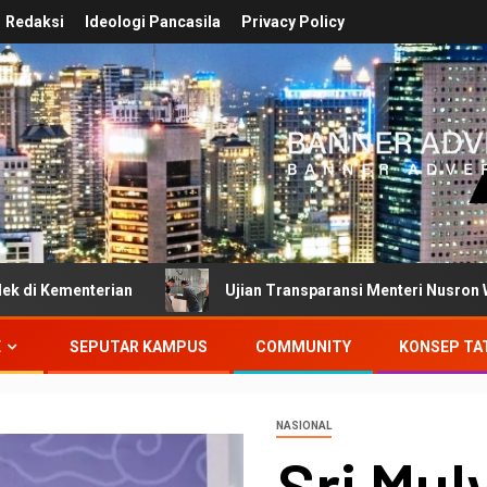
Redaksi
Ideologi Pancasila
Privacy Policy
rian
Ujian Transparansi Menteri Nusron Wahid: Dokume
E
SEPUTAR KAMPUS
COMMUNITY
KONSEP TA
NASIONAL
Sri Mul