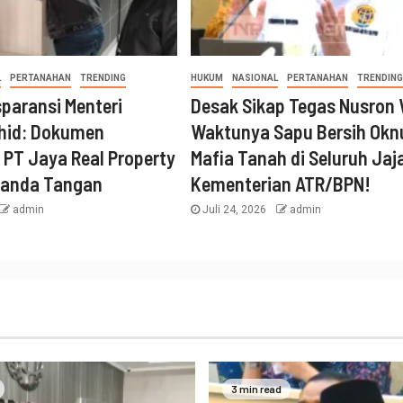
L
PERTANAHAN
TRENDING
HUKUM
NASIONAL
PERTANAHAN
TRENDING
sparansi Menteri
Desak Sikap Tegas Nusron 
hid: Dokumen
Waktunya Sapu Bersih Ok
i PT Jaya Real Property
Mafia Tanah di Seluruh Jaj
tanda Tangan
Kementerian ATR/BPN!
admin
Juli 24, 2026
admin
3 min read