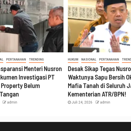
AL
PERTANAHAN
TRENDING
HUKUM
NASIONAL
PERTANAHAN
TREN
nsparansi Menteri Nusron
Desak Sikap Tegas Nusro
kumen Investigasi PT
Waktunya Sapu Bersih 
 Property Belum
Mafia Tanah di Seluruh J
 Tangan
Kementerian ATR/BPN!
6
admin
Juli 24, 2026
admin