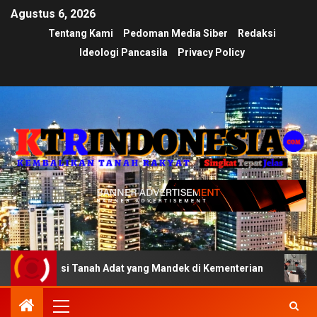
Agustus 6, 2026
Tentang Kami
Pedoman Media Siber
Redaksi
Ideologi Pancasila
Privacy Policy
ikasi Tanah Adat yang Mandek di Kementerian
Ujian Tra