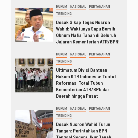
HUKUM
NASIONAL
PERTANAHAN
TRENDING
Desak Sikap Tegas Nusron
Wahid: Waktunya Sapu Bersih
Oknum Mafia Tanah di Seluruh
Jajaran Kementerian ATR/BPN!
HUKUM
NASIONAL
PERTANAHAN
TRENDING
Ultimatum Divisi Bantuan
Hukum KTR Indonesia: Tuntut
Reformasi Total Tubuh
Kementerian ATR/BPN dari
Daerah hingga Pusat
HUKUM
NASIONAL
PERTANAHAN
TRENDING
Desak Nusron Wahid Turun
Tangan: Perintahkan BPN
Tangsel Segera Ukur Tanah