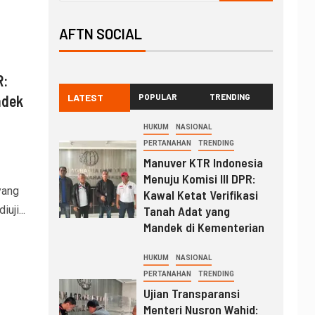
AFTN SOCIAL
R:
ndek
LATEST
POPULAR
TRENDING
HUKUM
NASIONAL
PERTANAHAN
TRENDING
Manuver KTR Indonesia
Menuju Komisi III DPR:
yang
Kawal Ketat Verifikasi
uji...
Tanah Adat yang
Mandek di Kementerian
HUKUM
NASIONAL
PERTANAHAN
TRENDING
Ujian Transparansi
Menteri Nusron Wahid: