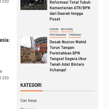
1.320
Reformasi Total Tubuh
Kementerian ATR/BPN
dari Daerah hingga
Pusat
HUKUM
NASIONAL
PERTANAHAN
TRENDING
esia:
Desak Nusron Wahid
Turun Tangan:
Perintahkan BPN
Tangsel Segera Ukur
Tanah Adat Bintaro
Xchange!
l
1.320
KATEGORI
Cari Kerja