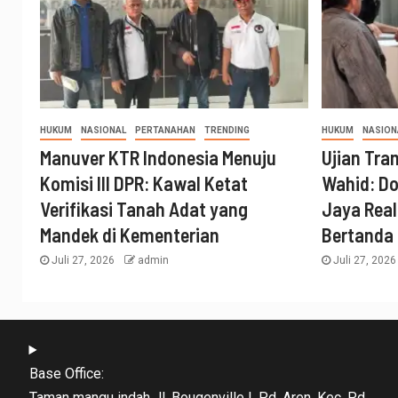
HUKUM
NASIONAL
PERTANAHAN
TRENDING
HUKUM
NASION
Manuver KTR Indonesia Menuju
Ujian Tra
Komisi III DPR: Kawal Ketat
Wahid: Do
Verifikasi Tanah Adat yang
Jaya Real
Mandek di Kementerian
Bertanda
Juli 27, 2026
admin
Juli 27, 202
Base Office:
Taman mangu indah Jl. Bougenville I, Pd. Aren, Kec. Pd.