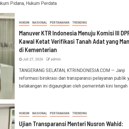
Hukum Pidana, Hukum Perdata
HUKUM
NASIONAL
PERTANAHAN
TRENDING
Manuver KTR Indonesia Menuju Komisi III DP
Kawal Ketat Verifikasi Tanah Adat yang Ma
di Kementerian
Juli 27, 2026
admin
TANGERANG SELATAN, KTRINDONESIA.COM — Janji
reformasi birokrasi dan transparansi pelayanan publik 
belakangan ini digaungkan oleh pemerintah kini tengah di
HUKUM
NASIONAL
PERTANAHAN
TRENDING
Ujian Transparansi Menteri Nusron Wahid: