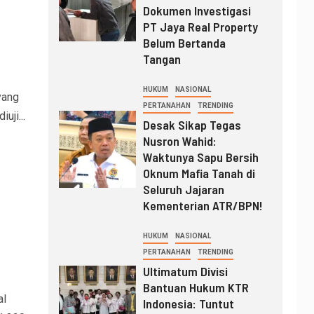
Dokumen Investigasi
PT Jaya Real Property
Belum Bertanda
Tangan
HUKUM
NASIONAL
yang
PERTANAHAN
TRENDING
uji...
Desak Sikap Tegas
Nusron Wahid:
Waktunya Sapu Bersih
Oknum Mafia Tanah di
Seluruh Jajaran
Kementerian ATR/BPN!
a
HUKUM
NASIONAL
PERTANAHAN
TRENDING
Ultimatum Divisi
Bantuan Hukum KTR
l
Indonesia: Tuntut