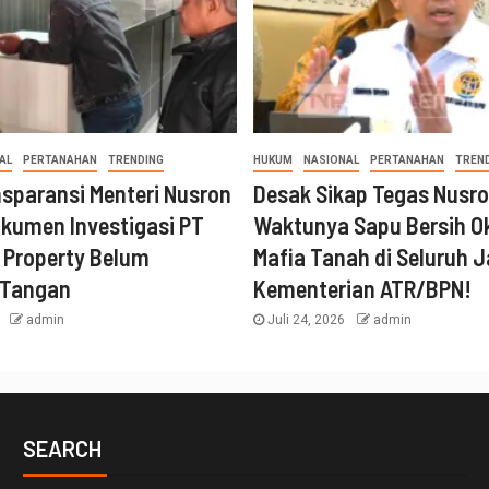
AL
PERTANAHAN
TRENDING
HUKUM
NASIONAL
PERTANAHAN
TREN
nsparansi Menteri Nusron
Desak Sikap Tegas Nusro
kumen Investigasi PT
Waktunya Sapu Bersih 
 Property Belum
Mafia Tanah di Seluruh J
 Tangan
Kementerian ATR/BPN!
6
admin
Juli 24, 2026
admin
SEARCH