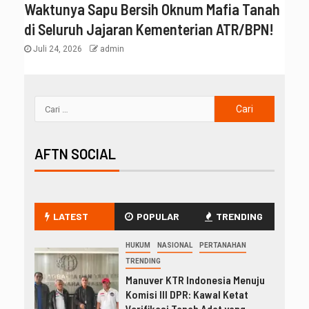
Waktunya Sapu Bersih Oknum Mafia Tanah
di Seluruh Jajaran Kementerian ATR/BPN!
Juli 24, 2026
admin
AFTN SOCIAL
LATEST
POPULAR
TRENDING
HUKUM
NASIONAL
PERTANAHAN
TRENDING
Manuver KTR Indonesia Menuju
Komisi III DPR: Kawal Ketat
Verifikasi Tanah Adat yang