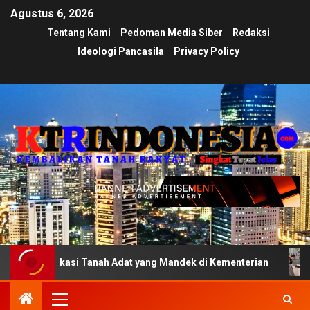
Agustus 6, 2026
Tentang Kami
Pedoman Media Siber
Redaksi
Ideologi Pancasila
Privacy Policy
fikasi Tanah Adat yang Mandek di Kementerian
Ujian Tr