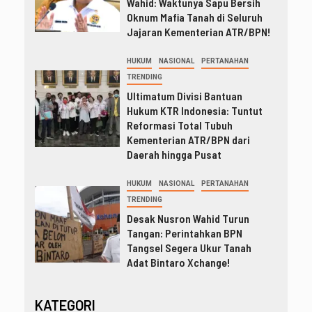
Wahid: Waktunya Sapu Bersih
Oknum Mafia Tanah di Seluruh
Jajaran Kementerian ATR/BPN!
HUKUM
NASIONAL
PERTANAHAN
TRENDING
Ultimatum Divisi Bantuan
Hukum KTR Indonesia: Tuntut
Reformasi Total Tubuh
Kementerian ATR/BPN dari
Daerah hingga Pusat
HUKUM
NASIONAL
PERTANAHAN
TRENDING
Desak Nusron Wahid Turun
Tangan: Perintahkan BPN
Tangsel Segera Ukur Tanah
Adat Bintaro Xchange!
KATEGORI