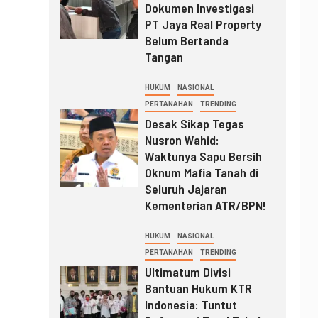
Dokumen Investigasi
PT Jaya Real Property
Belum Bertanda
Tangan
HUKUM
NASIONAL
PERTANAHAN
TRENDING
Desak Sikap Tegas
Nusron Wahid:
Waktunya Sapu Bersih
Oknum Mafia Tanah di
Seluruh Jajaran
Kementerian ATR/BPN!
HUKUM
NASIONAL
PERTANAHAN
TRENDING
Ultimatum Divisi
Bantuan Hukum KTR
Indonesia: Tuntut