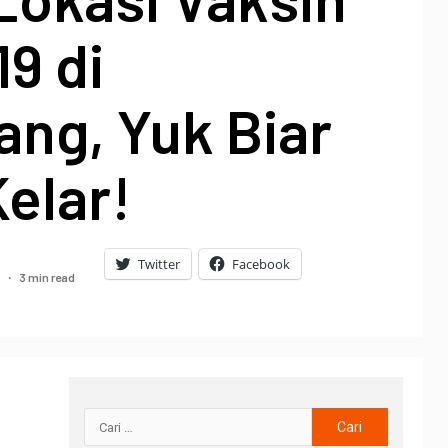
9 di
ng, Yuk Biar
elar!
Twitter
Facebook
3 min read
1