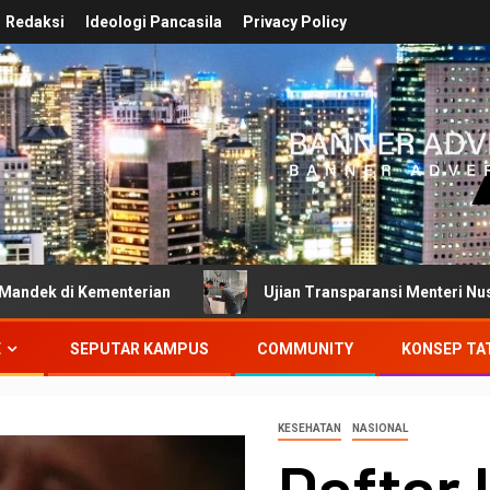
Redaksi
Ideologi Pancasila
Privacy Policy
Kementerian
Ujian Transparansi Menteri Nusron Wahid:
E
SEPUTAR KAMPUS
COMMUNITY
KONSEP TA
KESEHATAN
NASIONAL
Daftar 