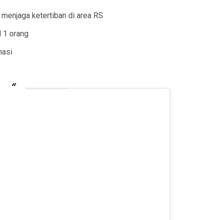
menjaga ketertiban di area RS
 1 orang
nasi