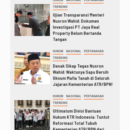
HUKUM
NASIONAL
PERTANAHAN
TRENDING
Ujian Transparansi Menteri
Nusron Wahid: Dokumen
Investigasi PT Jaya Real
Property Belum Bertanda
Tangan
HUKUM
NASIONAL
PERTANAHAN
TRENDING
Desak Sikap Tegas Nusron
Wahid: Waktunya Sapu Bersih
Oknum Mafia Tanah di Seluruh
Jajaran Kementerian ATR/BPN!
HUKUM
NASIONAL
PERTANAHAN
TRENDING
Ultimatum Divisi Bantuan
Hukum KTR Indonesia: Tuntut
Reformasi Total Tubuh
Kementerian ATR/BPN dari