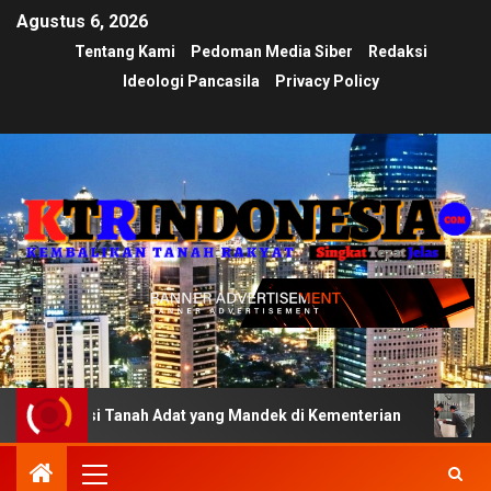
Agustus 6, 2026
Tentang Kami
Pedoman Media Siber
Redaksi
Ideologi Pancasila
Privacy Policy
si Tanah Adat yang Mandek di Kementerian
Ujian Transp