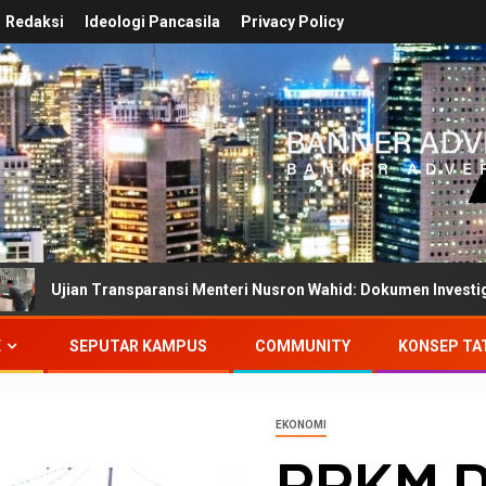
Redaksi
Ideologi Pancasila
Privacy Policy
ransparansi Menteri Nusron Wahid: Dokumen Investigasi PT Jaya R
E
SEPUTAR KAMPUS
COMMUNITY
KONSEP TA
EKONOMI
PPKM D