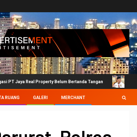
eal Property Belum Bertanda Tangan
Desak Sikap Tegas
TA RUANG
GALERI
MERCHANT
arurat, Polres