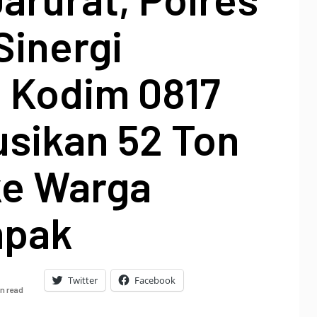
Sinergi
 Kodim 0817
usikan 52 Ton
ke Warga
mpak
Twitter
Facebook
in read