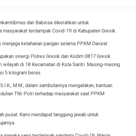
nkamtibmas dan Babinsa dikerahkan untuk
 masyarakat terdampak Covid-19 di Kabupaten Gresik.
uk menjaga ketahanan pangan selama PPKM Darurat.
upakan sinergi Polres Gresik dan Kodim 0817 Gresik.
h wilayah di 18 Kecamatan di Kota Santri. Masing-masing
i 5 kilogram beras.
, S.I.K., M.M., dalam sambutannya mengatakan, bantuan
dulian TNI-Polri terhadap masyarakat saat PPKM
ah pusat. Kami mendapat tanggung jawab untuk
jarnya.
da mereka yang terdampak pandemi Covid-19. Warga