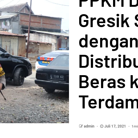
Gresik 
dengan
Distrib
Beras 
Terda
1 m
admin
Juli 17, 2021