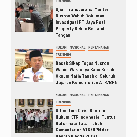
TRENDING
Ujian Transparansi Menteri
Nusron Wahid: Dokumen
Investigasi PT Jaya Real
Property Belum Bertanda
Tangan
HUKUM
NASIONAL
PERTANAHAN
TRENDING
Desak Sikap Tegas Nusron
Wahid: Waktunya Sapu Bersih
Oknum Mafia Tanah di Seluruh
Jajaran Kementerian ATR/BPN!
HUKUM
NASIONAL
PERTANAHAN
TRENDING
Ultimatum Divisi Bantuan
Hukum KTR Indonesia: Tuntut
Reformasi Total Tubuh
Kementerian ATR/BPN dari
Daerah hingga Pusat