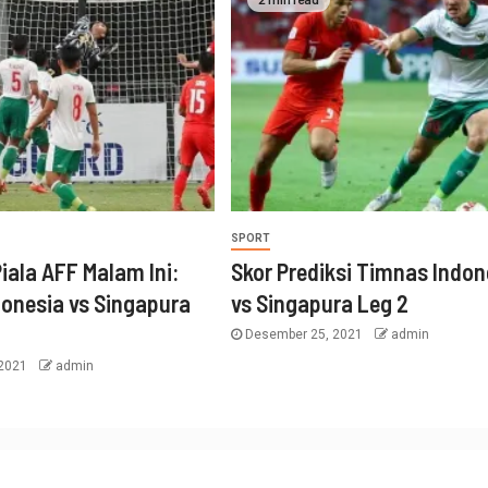
SPORT
iala AFF Malam Ini:
Skor Prediksi Timnas Indon
onesia vs Singapura
vs Singapura Leg 2
Desember 25, 2021
admin
 2021
admin