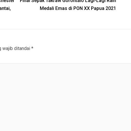
chester
Final Sepak Takraw Gorontalo Lagi-Lagi Raih
ntai,
Medali Emas di PON XX Papua 2021
 wajib ditandai
*