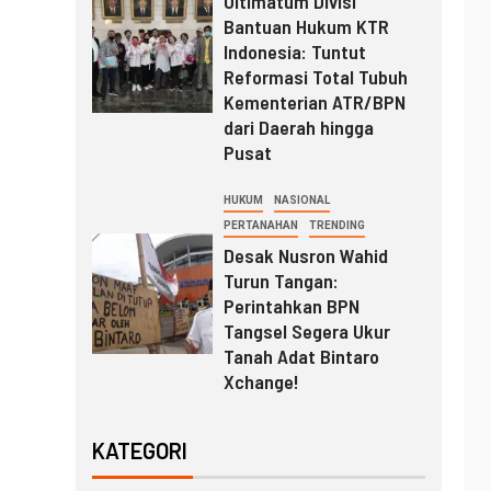
Ultimatum Divisi
Bantuan Hukum KTR
Indonesia: Tuntut
Reformasi Total Tubuh
Kementerian ATR/BPN
dari Daerah hingga
Pusat
HUKUM
NASIONAL
PERTANAHAN
TRENDING
Desak Nusron Wahid
Turun Tangan:
Perintahkan BPN
Tangsel Segera Ukur
Tanah Adat Bintaro
Xchange!
KATEGORI