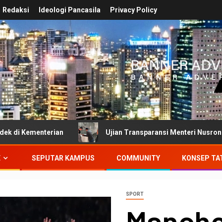
Redaksi
Ideologi Pancasila
Privacy Policy
rian
Ujian Transparansi Menteri Nusron Wahid: Dokume
E
SEPUTAR KAMPUS
COMMUNITY
KONSEP TA
SPORT
Manche