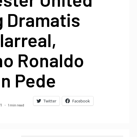
 Dramatis
larreal,
no Ronaldo
n Pede
Twitter
Facebook
1 min read
21