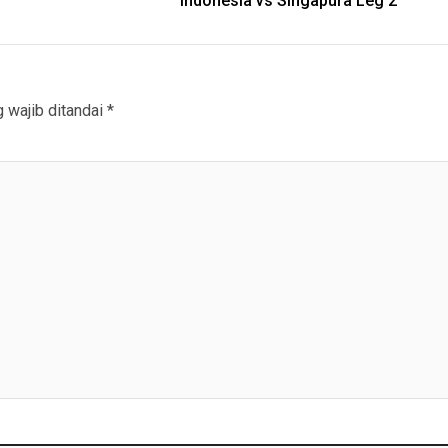
Indonesia vs Singapura Leg 2
 wajib ditandai
*