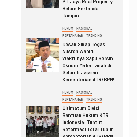
PT Jaya Real Property
Belum Bertanda
Tangan
HUKUM
NASIONAL
PERTANAHAN
TRENDING
Desak Sikap Tegas
Nusron Wahid:
Waktunya Sapu Bersih
Oknum Mafia Tanah di
Seluruh Jajaran
Kementerian ATR/BPN!
HUKUM
NASIONAL
PERTANAHAN
TRENDING
Ultimatum Divisi
Bantuan Hukum KTR
Indonesia: Tuntut
Reformasi Total Tubuh
Kementerian ATR/BPN