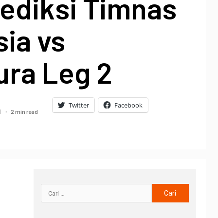
rediksi Timnas
ia vs
ura Leg 2
Twitter
Facebook
2 min read
1