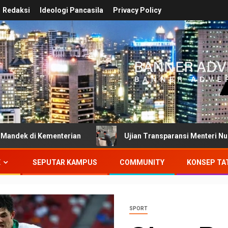
Redaksi
Ideologi Pancasila
Privacy Policy
menterian
Ujian Transparansi Menteri Nusron Wahid: D
E
SEPUTAR KAMPUS
COMMUNITY
KONSEP TA
SPORT