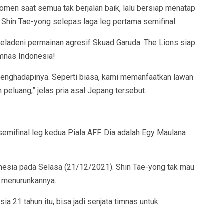
men saat semua tak berjalan baik, lalu bersiap menatap
a Shin Tae-yong selepas laga leg pertama semifinal.
eladeni permainan agresif Skuad Garuda. The Lions siap
imnas Indonesia!
menghadapinya. Seperti biasa, kami memanfaatkan lawan
peluang,” jelas pria asal Jepang tersebut.
emifinal leg kedua Piala AFF. Dia adalah Egy Maulana
esia pada Selasa (21/12/2021). Shin Tae-yong tak mau
g menurunkannya.
ia 21 tahun itu, bisa jadi senjata timnas untuk