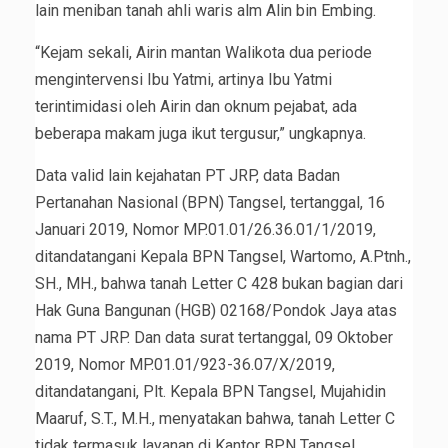
lain meniban tanah ahli waris alm Alin bin Embing.
“Kejam sekali, Airin mantan Walikota dua periode
mengintervensi Ibu Yatmi, artinya Ibu Yatmi
terintimidasi oleh Airin dan oknum pejabat, ada
beberapa makam juga ikut tergusur,” ungkapnya.
Data valid lain kejahatan PT JRP, data Badan
Pertanahan Nasional (BPN) Tangsel, tertanggal, 16
Januari 2019, Nomor MP.01.01/26.36.01/1/2019,
ditandatangani Kepala BPN Tangsel, Wartomo, A.Ptnh.,
SH., MH., bahwa tanah Letter C 428 bukan bagian dari
Hak Guna Bangunan (HGB) 02168/Pondok Jaya atas
nama PT JRP. Dan data surat tertanggal, 09 Oktober
2019, Nomor MP.01.01/923-36.07/X/2019,
ditandatangani, Plt. Kepala BPN Tangsel, Mujahidin
Maaruf, S.T., M.H., menyatakan bahwa, tanah Letter C
tidak termasuk layanan di Kantor BPN Tangsel.