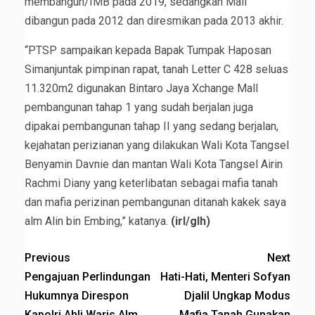
membangun/IMB pada 2019, sedangkan Mall
dibangun pada 2012 dan diresmikan pada 2013 akhir.
“PTSP sampaikan kepada Bapak Tumpak Haposan
Simanjuntak pimpinan rapat, tanah Letter C 428 seluas
11.320m2 digunakan Bintaro Jaya Xchange Mall
pembangunan tahap 1 yang sudah berjalan juga
dipakai pembangunan tahap II yang sedang berjalan,
kejahatan perizianan yang dilakukan Wali Kota Tangsel
Benyamin Davnie dan mantan Wali Kota Tangsel Airin
Rachmi Diany yang keterlibatan sebagai mafia tanah
dan mafia perizinan pembangunan ditanah kakek saya
alm Alin bin Embing,” katanya.
(irl/glh)
Previous
Next
Pengajuan Perlindungan
Hati-Hati, Menteri Sofyan
Hukumnya Direspon
Djalil Ungkap Modus
Kapolri Ahli Waris Alm
Mafia Tanah Gunakan