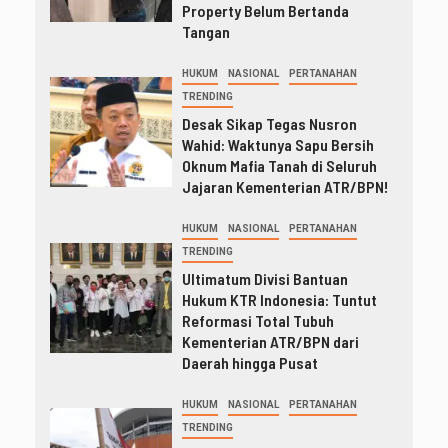
Property Belum Bertanda
Tangan
HUKUM
NASIONAL
PERTANAHAN
TRENDING
Desak Sikap Tegas Nusron
Wahid: Waktunya Sapu Bersih
Oknum Mafia Tanah di Seluruh
Jajaran Kementerian ATR/BPN!
HUKUM
NASIONAL
PERTANAHAN
TRENDING
Ultimatum Divisi Bantuan
Hukum KTR Indonesia: Tuntut
Reformasi Total Tubuh
Kementerian ATR/BPN dari
Daerah hingga Pusat
HUKUM
NASIONAL
PERTANAHAN
TRENDING