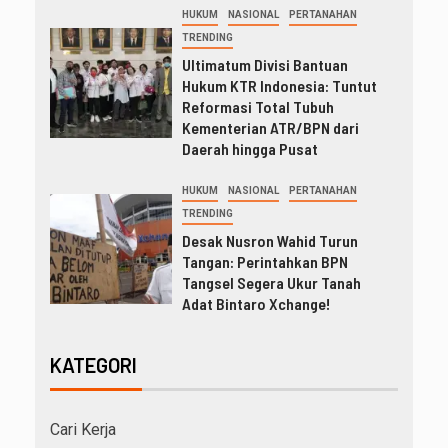
HUKUM
NASIONAL
PERTANAHAN
TRENDING
Ultimatum Divisi Bantuan
Hukum KTR Indonesia: Tuntut
Reformasi Total Tubuh
Kementerian ATR/BPN dari
Daerah hingga Pusat
HUKUM
NASIONAL
PERTANAHAN
TRENDING
Desak Nusron Wahid Turun
Tangan: Perintahkan BPN
Tangsel Segera Ukur Tanah
Adat Bintaro Xchange!
KATEGORI
Cari Kerja