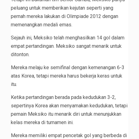
peluang untuk memberikan kejutan seperti yang
pernah mereka lakukan di Olimpiade 2012 dengan
memenangkan medali emas.
Sejauh ini, Meksiko telah menghasilkan 14 gol dalam
empat pertandingan. Meksiko sangat menarik untuk
ditonton.
Mereka melaju ke semifinal dengan kemenangan 6-3
atas Korea, tetapi mereka harus bekerja keras untuk
itu.
Ketika pertandingan berada pada kedudukan 3-2,
sepertinya Korea akan menyamakan kedudukan, tetapi
pemain Meksiko itu menarik diri untuk menunjukkan
kelas mereka di turnamen ini.
Mereka memiliki empat pencetak gol yang berbeda di