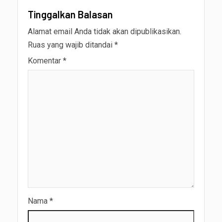
Tinggalkan Balasan
Alamat email Anda tidak akan dipublikasikan.
Ruas yang wajib ditandai
*
Komentar
*
Nama
*