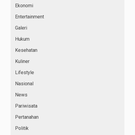
Ekonomi
Entertainment
Galeri
Hukum
Kesehatan
Kuliner
Lifestyle
Nasional
News
Pariwisata
Pertanahan
Politik