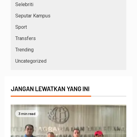
Selebriti
Seputar Kampus
Sport
Transfers
Trending
Uncategorized
JANGAN LEWATKAN YANG INI
3 min read