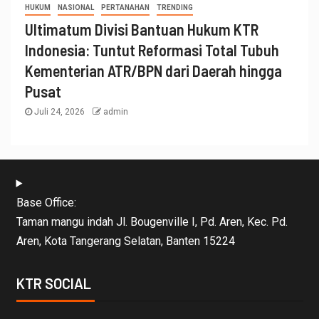
HUKUM
NASIONAL
PERTANAHAN
TRENDING
Ultimatum Divisi Bantuan Hukum KTR
Indonesia: Tuntut Reformasi Total Tubuh
Kementerian ATR/BPN dari Daerah hingga
Pusat
Juli 24, 2026
admin
Base Office:
Taman mangu indah Jl. Bougenville I, Pd. Aren, Kec. Pd.
Aren, Kota Tangerang Selatan, Banten 15224
KTR SOCIAL