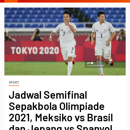
SPORT
Jadwal Semifinal
Sepakbola Olimpiade
2021, Meksiko vs Brasil
dan Jepang vs Spanyol