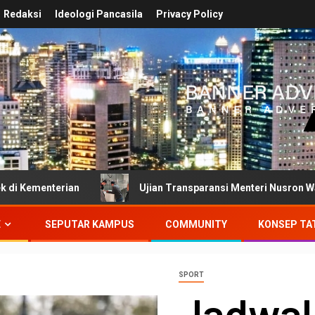
Redaksi
Ideologi Pancasila
Privacy Policy
n
Ujian Transparansi Menteri Nusron Wahid: Dokumen In
E
SEPUTAR KAMPUS
COMMUNITY
KONSEP TA
SPORT
Jadwal 