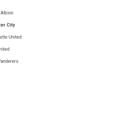
 Albion
er City
tle United
nited
Wanderers