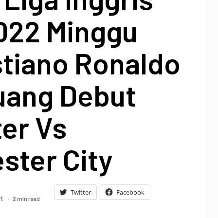
022 Minggu
istiano Ronaldo
uang Debut
er Vs
ster City
Twitter
Facebook
2 min read
21