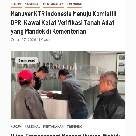
HUKUM
NASIONAL
PERTANAHAN
TRENDING
Manuver KTR Indonesia Menuju Komisi III
DPR: Kawal Ketat Verifikasi Tanah Adat
yang Mandek di Kementerian
Juli 27, 2026
admin
3 min read
HUKUM
NASIONAL
PERTANAHAN
TRENDING
Ujian Transparansi Menteri Nusron Wahid: