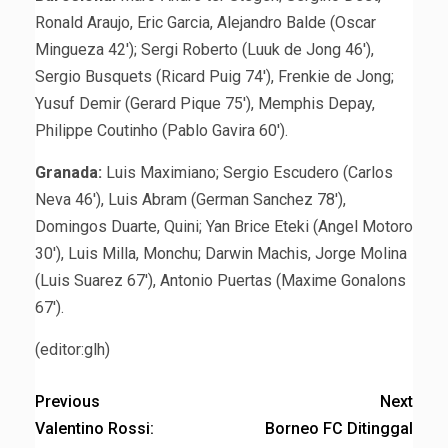
Ronald Araujo, Eric Garcia, Alejandro Balde (Oscar
Mingueza 42′); Sergi Roberto (Luuk de Jong 46′),
Sergio Busquets (Ricard Puig 74′), Frenkie de Jong;
Yusuf Demir (Gerard Pique 75′), Memphis Depay,
Philippe Coutinho (Pablo Gavira 60′).
Granada:
Luis Maximiano; Sergio Escudero (Carlos
Neva 46′), Luis Abram (German Sanchez 78′),
Domingos Duarte, Quini; Yan Brice Eteki (Angel Motoro
30′), Luis Milla, Monchu; Darwin Machis, Jorge Molina
(Luis Suarez 67′), Antonio Puertas (Maxime Gonalons
67′).
(editor:glh)
Previous
Next
Valentino Rossi:
Borneo FC Ditinggal