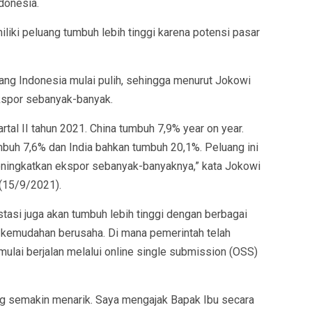
donesia.
ki peluang tumbuh lebih tinggi karena potensi pasar
ng Indonesia mulai pulih, sehingga menurut Jokowi
kspor sebanyak-banyak.
artal II tahun 2021. China tumbuh 7,9% year on year.
buh 7,6% dan India bahkan tumbuh 20,1%. Peluang ini
eningkatkan ekspor sebanyak-banyaknya,” kata Jokowi
(15/9/2021).
tasi juga akan tumbuh lebih tinggi dengan berbagai
 kemudahan berusaha. Di mana pemerintah telah
ulai berjalan melalui online single submission (OSS)
ng semakin menarik. Saya mengajak Bapak Ibu secara