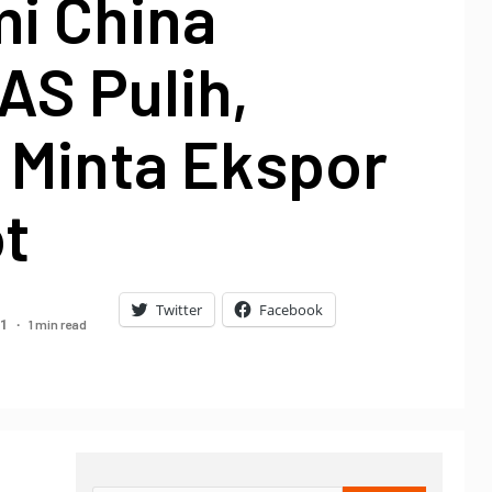
i China
AS Pulih,
 Minta Ekspor
t
Twitter
Facebook
1 min read
21