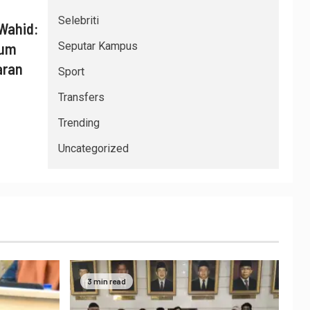
Selebriti
Wahid:
num
Seputar Kampus
aran
Sport
Transfers
Trending
Uncategorized
3 min read