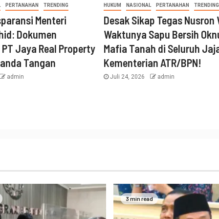
L
PERTANAHAN
TRENDING
HUKUM
NASIONAL
PERTANAHAN
TRENDING
sparansi Menteri
Desak Sikap Tegas Nusron 
hid: Dokumen
Waktunya Sapu Bersih Ok
i PT Jaya Real Property
Mafia Tanah di Seluruh Jaj
tanda Tangan
Kementerian ATR/BPN!
admin
Juli 24, 2026
admin
3 min read