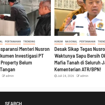
AL
PERTANAHAN
TRENDING
HUKUM
NASIONAL
PERTANAHAN
TREN
nsparansi Menteri Nusron
Desak Sikap Tegas Nusro
kumen Investigasi PT
Waktunya Sapu Bersih 
 Property Belum
Mafia Tanah di Seluruh J
 Tangan
Kementerian ATR/BPN!
6
admin
Juli 24, 2026
admin
SEARCH