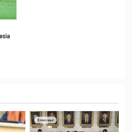
esia
3 min read