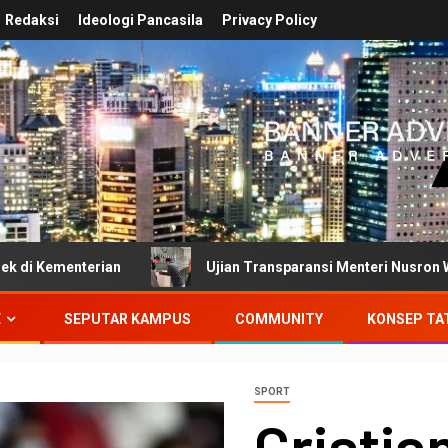
Redaksi
Ideologi Pancasila
Privacy Policy
n
Ujian Transparansi Menteri Nusron Wahid: Dokumen I
E
SEPUTAR KAMPUS
COMMUNITY
KONSEP TA
SPORT
Cristia