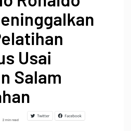
Meninggalkan
elatihan
us Usai
n Salam
ahan
Twitter
Facebook
2 min read