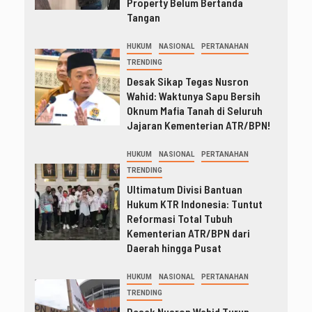
Property Belum Bertanda
Tangan
HUKUM
NASIONAL
PERTANAHAN
TRENDING
Desak Sikap Tegas Nusron
Wahid: Waktunya Sapu Bersih
Oknum Mafia Tanah di Seluruh
Jajaran Kementerian ATR/BPN!
HUKUM
NASIONAL
PERTANAHAN
TRENDING
Ultimatum Divisi Bantuan
Hukum KTR Indonesia: Tuntut
Reformasi Total Tubuh
Kementerian ATR/BPN dari
Daerah hingga Pusat
HUKUM
NASIONAL
PERTANAHAN
TRENDING
Desak Nusron Wahid Turun