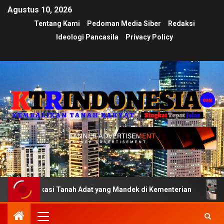
Agustus 10, 2026
Tentang Kami
Pedoman Media Siber
Redaksi
Ideologi Pancasila
Privacy Policy
ikasi Tanah Adat yang Mandek di Kementerian
Ujian Tra