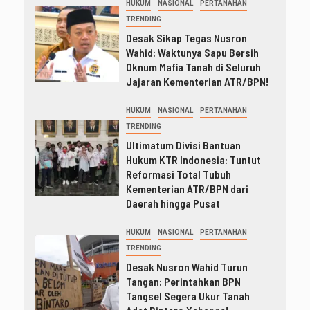
HUKUM
NASIONAL
PERTANAHAN
TRENDING
Desak Sikap Tegas Nusron
Wahid: Waktunya Sapu Bersih
Oknum Mafia Tanah di Seluruh
Jajaran Kementerian ATR/BPN!
HUKUM
NASIONAL
PERTANAHAN
TRENDING
Ultimatum Divisi Bantuan
Hukum KTR Indonesia: Tuntut
Reformasi Total Tubuh
Kementerian ATR/BPN dari
Daerah hingga Pusat
HUKUM
NASIONAL
PERTANAHAN
TRENDING
Desak Nusron Wahid Turun
Tangan: Perintahkan BPN
Tangsel Segera Ukur Tanah