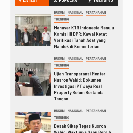
LATEST
POPULAR
TRENDING
HUKUM
NASIONAL
PERTANAHAN
TRENDING
Manuver KTR Indonesia Menuju
Komisi III DPR: Kawal Ketat
Verifikasi Tanah Adat yang
Mandek di Kementerian
HUKUM
NASIONAL
PERTANAHAN
TRENDING
Ujian Transparansi Menteri
Nusron Wahid: Dokumen
Investigasi PT Jaya Real
Property Belum Bertanda
Tangan
HUKUM
NASIONAL
PERTANAHAN
TRENDING
Desak Sikap Tegas Nusron
Wahid: Waktunya Sapu Bersih