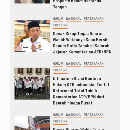
Property Belum Bertanda
Tangan
HUKUM
NASIONAL
PERTANAHAN
TRENDING
Desak Sikap Tegas Nusron
Wahid: Waktunya Sapu Bersih
Oknum Mafia Tanah di Seluruh
Jajaran Kementerian ATR/BPN!
HUKUM
NASIONAL
PERTANAHAN
TRENDING
Ultimatum Divisi Bantuan
Hukum KTR Indonesia: Tuntut
Reformasi Total Tubuh
Kementerian ATR/BPN dari
Daerah hingga Pusat
HUKUM
NASIONAL
PERTANAHAN
TRENDING
Desak Nusron Wahid Turun