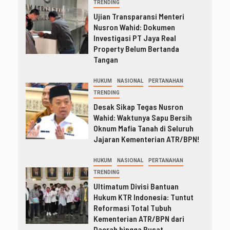
TRENDING
Ujian Transparansi Menteri
Nusron Wahid: Dokumen
Investigasi PT Jaya Real
Property Belum Bertanda
Tangan
HUKUM
NASIONAL
PERTANAHAN
TRENDING
Desak Sikap Tegas Nusron
Wahid: Waktunya Sapu Bersih
Oknum Mafia Tanah di Seluruh
Jajaran Kementerian ATR/BPN!
HUKUM
NASIONAL
PERTANAHAN
TRENDING
Ultimatum Divisi Bantuan
Hukum KTR Indonesia: Tuntut
Reformasi Total Tubuh
Kementerian ATR/BPN dari
Daerah hingga Pusat