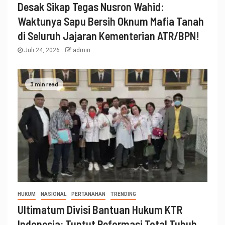
Desak Sikap Tegas Nusron Wahid:
Waktunya Sapu Bersih Oknum Mafia Tanah
di Seluruh Jajaran Kementerian ATR/BPN!
Juli 24, 2026
admin
3 min read
HUKUM
NASIONAL
PERTANAHAN
TRENDING
Ultimatum Divisi Bantuan Hukum KTR
Indonesia: Tuntut Reformasi Total Tubuh