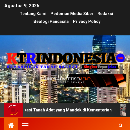
Agustus 9, 2026
Tentang Kami
Pedoman Media Siber
Redaksi
Ideologi Pancasila
Privacy Policy
ifikasi Tanah Adat yang Mandek di Kementerian
Ujian T