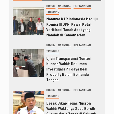
HUKUM
NASIONAL
PERTANAHAN
TRENDING
Manuver KTR Indonesia Menuju
Komisi III DPR: Kawal Ketat
Verifikasi Tanah Adat yang
Mandek di Kementerian
HUKUM
NASIONAL
PERTANAHAN
TRENDING
Ujian Transparansi Menteri
Nusron Wahid: Dokumen
Investigasi PT Jaya Real
Property Belum Bertanda
Tangan
HUKUM
NASIONAL
PERTANAHAN
TRENDING
Desak Sikap Tegas Nusron
Wahid: Waktunya Sapu Bersih
Oknum Mafia Tanah di Seluruh