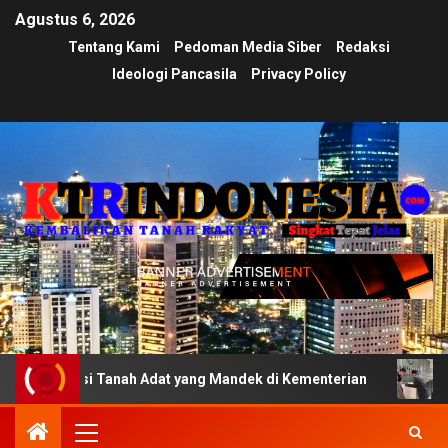
Agustus 6, 2026
Tentang Kami
Pedoman Media Siber
Redaksi
Ideologi Pancasila
Privacy Policy
kasi Tanah Adat yang Mandek di Kementerian
Ujian Tran