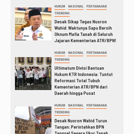
HUKUM
NASIONAL
PERTANAHAN
TRENDING
Desak Sikap Tegas Nusron
Wahid: Waktunya Sapu Bersih
Oknum Mafia Tanah di Seluruh
Jajaran Kementerian ATR/BPN!
HUKUM
NASIONAL
PERTANAHAN
TRENDING
Ultimatum Divisi Bantuan
Hukum KTR Indonesia: Tuntut
Reformasi Total Tubuh
Kementerian ATR/BPN dari
Daerah hingga Pusat
HUKUM
NASIONAL
PERTANAHAN
TRENDING
Desak Nusron Wahid Turun
Tangan: Perintahkan BPN
Tangsel Segera Ukur Tanah