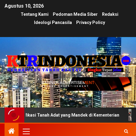
Agustus 10, 2026
Tentang Kami
Pedoman Media Siber
Redaksi
Ideologi Pancasila
Privacy Policy
fikasi Tanah Adat yang Mandek di Kementerian
Ujian Tr