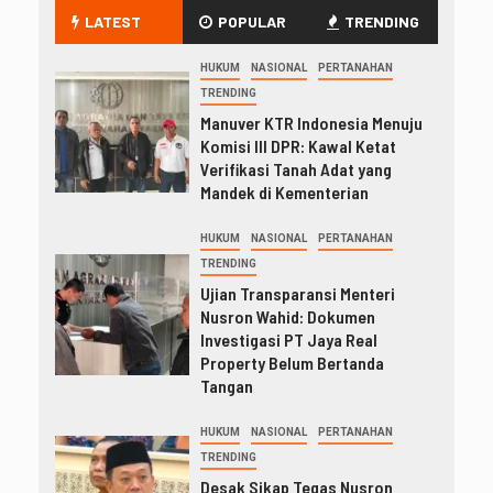
LATEST
POPULAR
TRENDING
HUKUM
NASIONAL
PERTANAHAN
TRENDING
Manuver KTR Indonesia Menuju
Komisi III DPR: Kawal Ketat
Verifikasi Tanah Adat yang
Mandek di Kementerian
HUKUM
NASIONAL
PERTANAHAN
TRENDING
Ujian Transparansi Menteri
Nusron Wahid: Dokumen
Investigasi PT Jaya Real
Property Belum Bertanda
Tangan
HUKUM
NASIONAL
PERTANAHAN
TRENDING
Desak Sikap Tegas Nusron