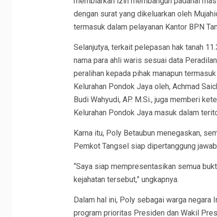
membiarkan izin membangun padahal masih
dengan surat yang dikeluarkan oleh Mujahid
termasuk dalam pelayanan Kantor BPN Tang
Selanjutya, terkait pelepasan hak tanah 
nama para ahli waris sesuai data Peradilan
peralihan kepada pihak manapun termasuk P
Kelurahan Pondok Jaya oleh, Achmad Saichu
Budi Wahyudi, AP. M.Si., juga memberi ke
Kelurahan Pondok Jaya masuk dalam terito
Karna itu, Poly Betaubun menegaskan, sem
Pemkot Tangsel siap dipertanggung jawab
“Saya siap mempresentasikan semua bukt
kejahatan tersebut,” ungkapnya.
Dalam hal ini, Poly sebagai warga negara 
program prioritas Presiden dan Wakil Pr