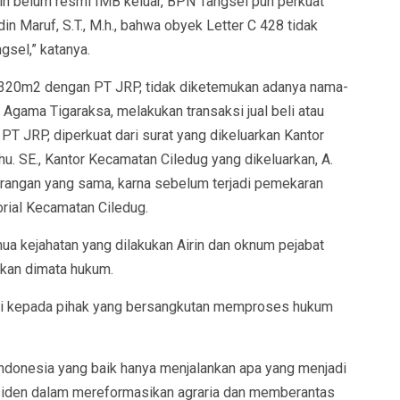
 belum resmi IMB keluar, BPN Tangsel pun perkuat
in Maruf, S.T., M.h., bahwa obyek Letter C 428 tidak
sel,” katanya.
11.320m2 dengan PT JRP, tidak diketemukan adanya nama-
 Agama Tigaraksa, melakukan transaksi jual beli atau
T JRP, diperkuat dari surat yang dikeluarkan Kantor
. SE., Kantor Kecamatan Ciledug yang dikeluarkan, A.
terangan yang sama, karna sebelum terjadi pemekaran
rial Kecamatan Ciledug.
ua kejahatan yang dilakukan Airin dan oknum pejabat
kan dimata hukum.
i kepada pihak yang bersangkutan memproses hukum
Indonesia yang baik hanya menjalankan apa yang menjadi
esiden dalam mereformasikan agraria dan memberantas