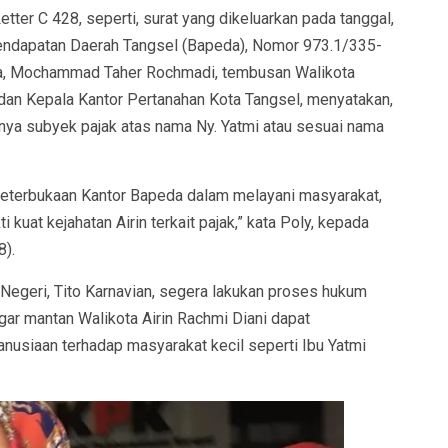
ter C 428, seperti, surat yang dikeluarkan pada tanggal,
Pendapatan Daerah Tangsel (Bapeda), Nomor 973.1/335-
da, Mochammad Taher Rochmadi, tembusan Walikota
, dan Kepala Kantor Pertanahan Kota Tangsel, menyatakan,
nya subyek pajak atas nama Ny. Yatmi atau sesuai nama
keterbukaan Kantor Bapeda dalam melayani masyarakat,
 kuat kejahatan Airin terkait pajak,” kata Poly, kepada
8).
Negeri, Tito Karnavian, segera lakukan proses hukum
ar mantan Walikota Airin Rachmi Diani dapat
anusiaan terhadap masyarakat kecil seperti Ibu Yatmi