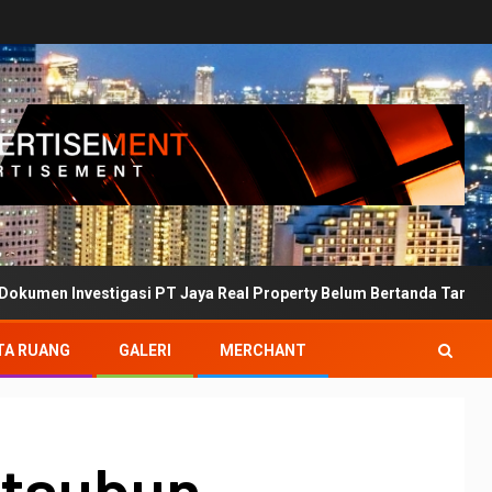
tigasi PT Jaya Real Property Belum Bertanda Tangan
D
TA RUANG
GALERI
MERCHANT
etaubun