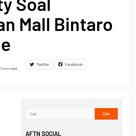
ty Soal
an Mall Bintaro
ge
Twitter
Facebook
3 min read
AFTN SOCIAL