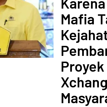
Karena 
Mafia 
Kejaha
Pemba
Proyek
Xchang
Masyar