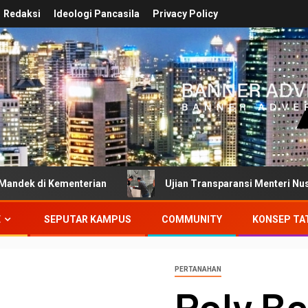
Redaksi
Ideologi Pancasila
Privacy Policy
menterian
Ujian Transparansi Menteri Nusron Wahid: D
E
SEPUTAR KAMPUS
COMMUNITY
KONSEP TA
PERTANAHAN
Poly B