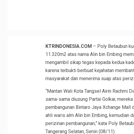
KTRINDONESIA.COM
– Poly Betaubun kua
11.320m2 atas nama Alin bin Embing memin
mengambil sikap tegas kepada kedua kader
karena terbukti berbuat kejahatan memba
masyarakat dan menerima suap atas perizi
“Mantan Wali Kota Tangsel Airin Rachmi Di
sama-sama diusung Partai Golkar, merek
pembangunan Bintaro Jaya Xchange Mall d
ahli waris alm Alin bin Embing, kemudian 
perizinan pembangunan,” kata Poly Betaubu
Tangerang Selatan, Senin (08/11).