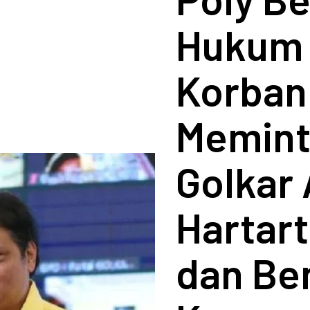
Hukum 
Korban
Memint
Golkar 
Hartart
dan Be