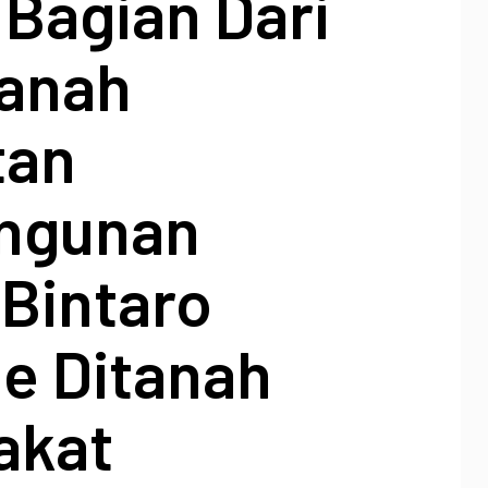
Bagian Dari
Tanah
tan
ngunan
 Bintaro
e Ditanah
akat