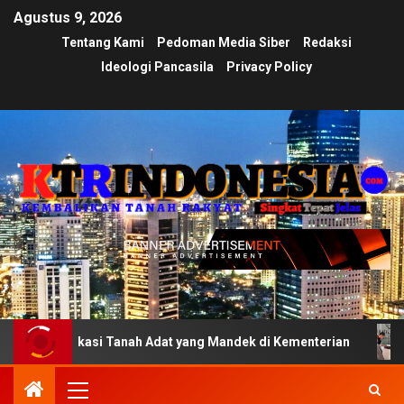
Agustus 9, 2026
Tentang Kami
Pedoman Media Siber
Redaksi
Ideologi Pancasila
Privacy Policy
ifikasi Tanah Adat yang Mandek di Kementerian
Ujian T