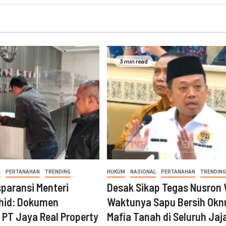
3 min read
L
PERTANAHAN
TRENDING
HUKUM
NASIONAL
PERTANAHAN
TRENDING
sparansi Menteri
Desak Sikap Tegas Nusron 
hid: Dokumen
Waktunya Sapu Bersih Ok
i PT Jaya Real Property
Mafia Tanah di Seluruh Jaj