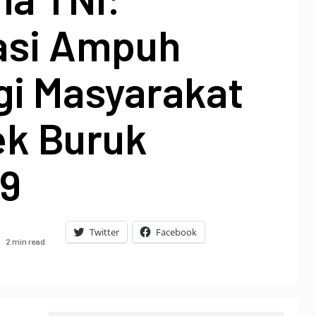
asi Ampuh
gi Masyarakat
ek Buruk
19
Twitter
Facebook
2 min read