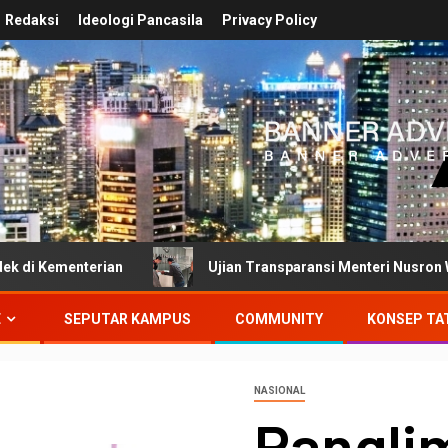
Redaksi
Ideologi Pancasila
Privacy Policy
rian
Ujian Transparansi Menteri Nusron Wahid: Dokumen
E
SEPUTAR KAMPUS
COMMUNITY
KONSEP TA
NASIONAL
Pangli