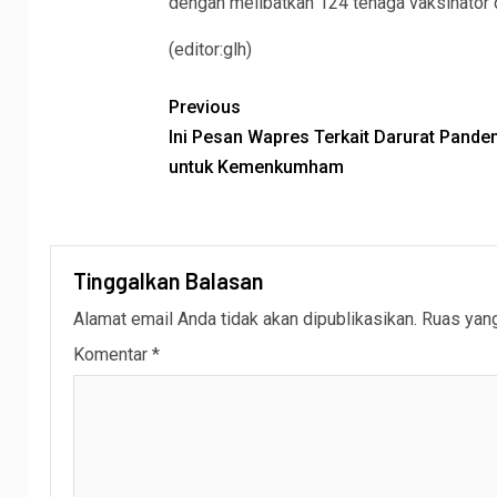
dengan melibatkan 124 tenaga vaksinator d
(editor:glh)
Previous
Ini Pesan Wapres Terkait Darurat Pande
untuk Kemenkumham
Tinggalkan Balasan
Alamat email Anda tidak akan dipublikasikan.
Ruas yang
Komentar
*