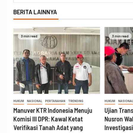
BERITA LAINNYA
3 min read
3 min read
HUKUM
NASIONAL
PERTANAHAN
TRENDING
HUKUM
NASIONA
Manuver KTR Indonesia Menuju
Ujian Tran
Komisi III DPR: Kawal Ketat
Nusron Wa
Verifikasi Tanah Adat yang
Investigas