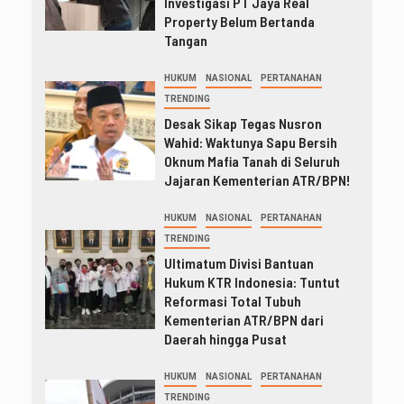
Investigasi PT Jaya Real
Property Belum Bertanda
Tangan
HUKUM
NASIONAL
PERTANAHAN
TRENDING
Desak Sikap Tegas Nusron
Wahid: Waktunya Sapu Bersih
Oknum Mafia Tanah di Seluruh
Jajaran Kementerian ATR/BPN!
HUKUM
NASIONAL
PERTANAHAN
TRENDING
Ultimatum Divisi Bantuan
Hukum KTR Indonesia: Tuntut
Reformasi Total Tubuh
Kementerian ATR/BPN dari
Daerah hingga Pusat
HUKUM
NASIONAL
PERTANAHAN
TRENDING