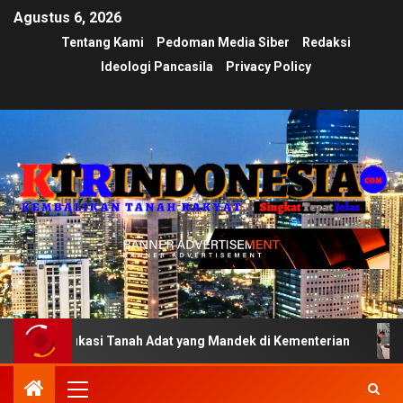
Agustus 6, 2026
Tentang Kami
Pedoman Media Siber
Redaksi
Ideologi Pancasila
Privacy Policy
ikasi Tanah Adat yang Mandek di Kementerian
Ujian Tra