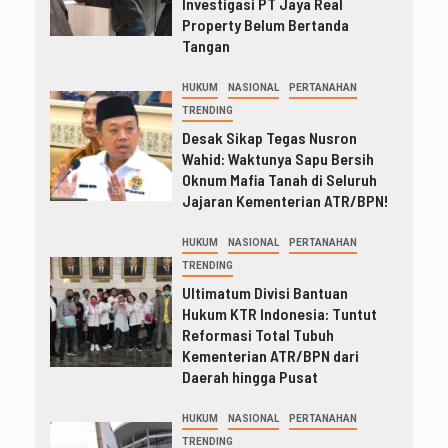
Investigasi PT Jaya Real
Property Belum Bertanda
Tangan
HUKUM
NASIONAL
PERTANAHAN
TRENDING
Desak Sikap Tegas Nusron
Wahid: Waktunya Sapu Bersih
Oknum Mafia Tanah di Seluruh
Jajaran Kementerian ATR/BPN!
HUKUM
NASIONAL
PERTANAHAN
TRENDING
Ultimatum Divisi Bantuan
Hukum KTR Indonesia: Tuntut
Reformasi Total Tubuh
Kementerian ATR/BPN dari
Daerah hingga Pusat
HUKUM
NASIONAL
PERTANAHAN
TRENDING