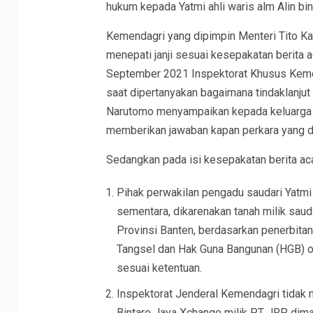
hukum kepada Yatmi ahli waris alm Alin bi
Kemendagri yang dipimpin Menteri Tito Karna
menepati janji sesuai kesepakatan berita ac
September 2021 Inspektorat Khusus Kemen
saat dipertanyakan bagaimana tindaklanjut 
Narutomo menyampaikan kepada keluarga ah
memberikan jawaban kapan perkara yang dil
Sedangkan pada isi kesepakatan berita aca
Pihak perwakilan pengadu saudari Yatmi
sementara, dikarenakan tanah milik saud
Provinsi Banten, berdasarkan penerbi
Tangsel dan Hak Guna Bangunan (HGB) o
sesuai ketentuan.
Inspektorat Jenderal Kemendagri tidak
Bintaro Jaya Xchange milik PT JRP, dim