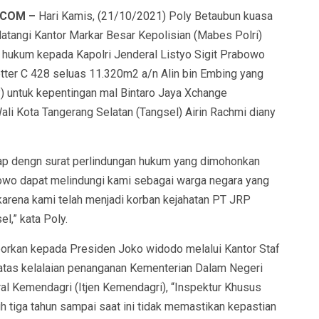
.COM –
Hari Kamis, (21/10/2021) Poly Betaubun kuasa
atangi Kantor Markar Besar Kepolisian (Mabes Polri)
 hukum kepada Kapolri Jenderal Listyo Sigit Prabowo
Letter C 428 seluas 11.320m2 a/n Alin bin Embing yang
) untuk kepentingan mal Bintaro Jaya Xchange
li Kota Tangerang Selatan (Tangsel) Airin Rachmi diany
ap dengn surat perlindungan hukum yang dimohonkan
bowo dapat melindungi kami sebagai warga negara yang
rena kami telah menjadi korban kejahatan PT JRP
,” kata Poly.
orkan kepada Presiden Joko widodo melalui Kantor Staf
atas kelalaian penanganan Kementerian Dalam Negeri
al Kemendagri (Itjen Kemendagri), “Inspektur Khusus
 tiga tahun sampai saat ini tidak memastikan kepastian