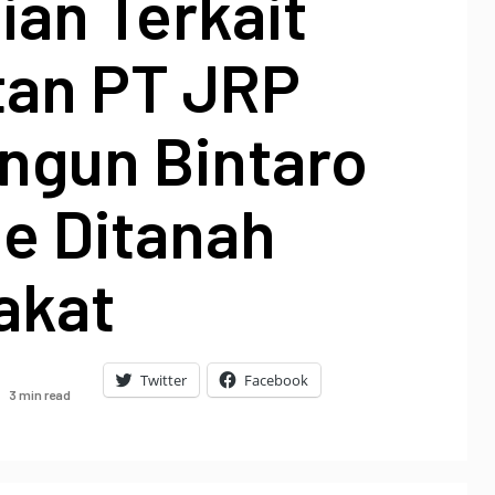
ian Terkait
tan PT JRP
gun Bintaro
e Ditanah
akat
Twitter
Facebook
3 min read