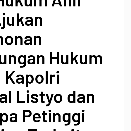
Ajukan
honan
dungan Hukum
 Kapolri
l Listyo dan
pa Petinggi