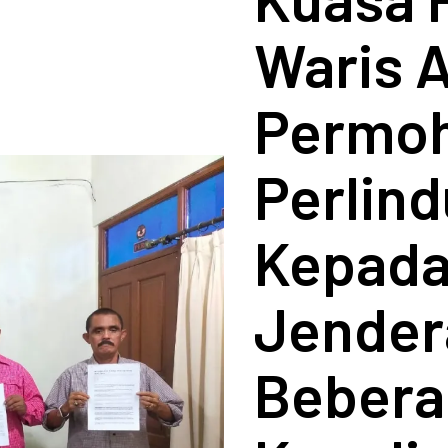
Waris 
Permo
Perlin
Kepada
Jendera
Bebera