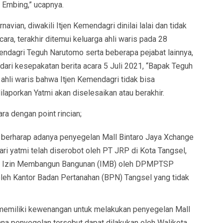
n Embing,” ucapnya.
vian, diwakili Itjen Kemendagri dinilai lalai dan tidak
ara, terakhir ditemui keluarga ahli waris pada 28
dagri Teguh Narutomo serta beberapa pejabat lainnya,
dari kesepakatan berita acara 5 Juli 2021, “Bapak Teguh
li waris bahwa Itjen Kemendagri tidak bisa
aporkan Yatmi akan diselesaikan atau berakhir.
ra dengan point rincian;
 berharap adanya penyegelan Mall Bintaro Jaya Xchange
ari yatmi telah diserobot oleh PT JRP di Kota Tangsel,
tan Izin Membangun Bangunan (IMB) oleh DPMPTSP
leh Kantor Badan Pertanahan (BPN) Tangsel yang tidak
 memiliki kewenangan untuk melakukan penyegelan Mall
ana penyegelan tersebut dapat dilakukan oleh Walikota