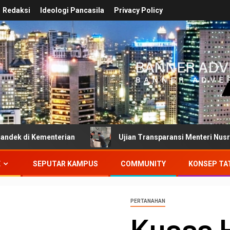
Redaksi
Ideologi Pancasila
Privacy Policy
nterian
Ujian Transparansi Menteri Nusron Wahid: Dok
E
SEPUTAR KAMPUS
COMMUNITY
KONSEP TA
PERTANAHAN
Kuasa 