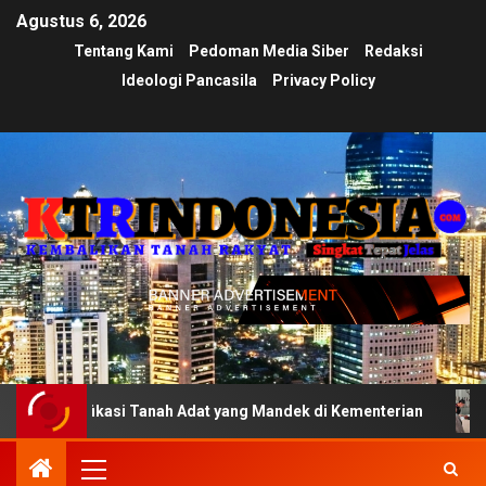
Agustus 6, 2026
Tentang Kami
Pedoman Media Siber
Redaksi
Ideologi Pancasila
Privacy Policy
ikasi Tanah Adat yang Mandek di Kementerian
Ujian Tra