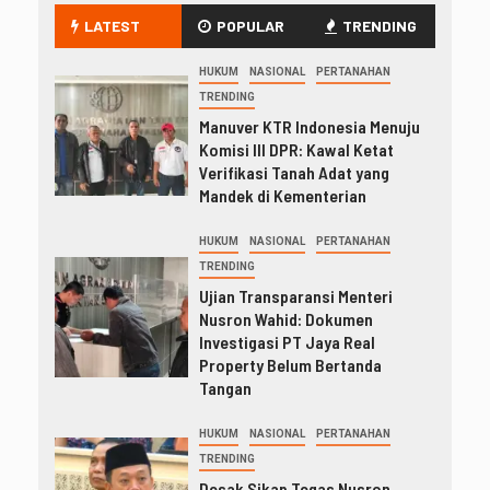
LATEST
POPULAR
TRENDING
HUKUM
NASIONAL
PERTANAHAN
TRENDING
Manuver KTR Indonesia Menuju
Komisi III DPR: Kawal Ketat
Verifikasi Tanah Adat yang
Mandek di Kementerian
HUKUM
NASIONAL
PERTANAHAN
TRENDING
Ujian Transparansi Menteri
Nusron Wahid: Dokumen
Investigasi PT Jaya Real
Property Belum Bertanda
Tangan
HUKUM
NASIONAL
PERTANAHAN
TRENDING
Desak Sikap Tegas Nusron