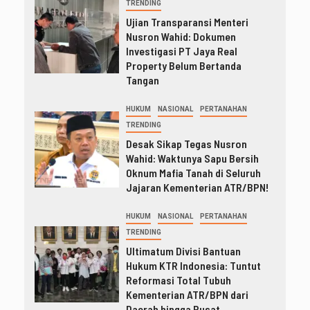
TRENDING
Ujian Transparansi Menteri
Nusron Wahid: Dokumen
Investigasi PT Jaya Real
Property Belum Bertanda
Tangan
HUKUM
NASIONAL
PERTANAHAN
TRENDING
Desak Sikap Tegas Nusron
Wahid: Waktunya Sapu Bersih
Oknum Mafia Tanah di Seluruh
Jajaran Kementerian ATR/BPN!
HUKUM
NASIONAL
PERTANAHAN
TRENDING
Ultimatum Divisi Bantuan
Hukum KTR Indonesia: Tuntut
Reformasi Total Tubuh
Kementerian ATR/BPN dari
Daerah hingga Pusat