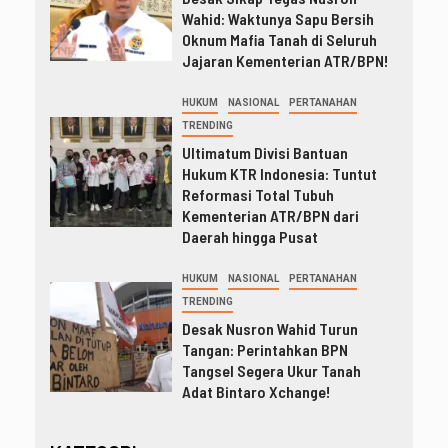
Wahid: Waktunya Sapu Bersih
Oknum Mafia Tanah di Seluruh
Jajaran Kementerian ATR/BPN!
HUKUM
NASIONAL
PERTANAHAN
TRENDING
Ultimatum Divisi Bantuan
Hukum KTR Indonesia: Tuntut
Reformasi Total Tubuh
Kementerian ATR/BPN dari
Daerah hingga Pusat
HUKUM
NASIONAL
PERTANAHAN
TRENDING
Desak Nusron Wahid Turun
Tangan: Perintahkan BPN
Tangsel Segera Ukur Tanah
Adat Bintaro Xchange!