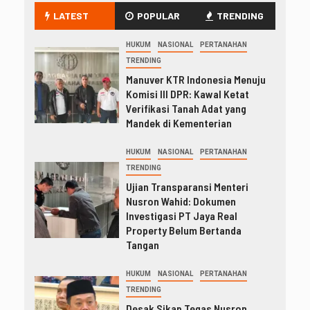
LATEST
POPULAR
TRENDING
HUKUM
NASIONAL
PERTANAHAN
TRENDING
Manuver KTR Indonesia Menuju
Komisi III DPR: Kawal Ketat
Verifikasi Tanah Adat yang
Mandek di Kementerian
HUKUM
NASIONAL
PERTANAHAN
TRENDING
Ujian Transparansi Menteri
Nusron Wahid: Dokumen
Investigasi PT Jaya Real
Property Belum Bertanda
Tangan
HUKUM
NASIONAL
PERTANAHAN
TRENDING
Desak Sikap Tegas Nusron