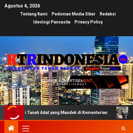
Agustus 6, 2026
Tentang Kami
Pedoman Media Siber
Redaksi
Ideologi Pancasila
Privacy Policy
ikasi Tanah Adat yang Mandek di Kementerian
Ujian Tra