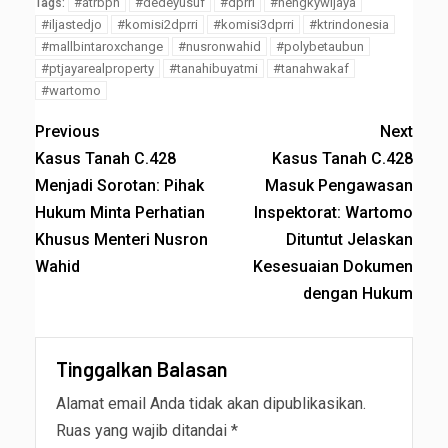
#atrbpn
#dedeyusuf
#dprri
#hengkywijaya
Tags:
#iljastedjo
#komisi2dprri
#komisi3dprri
#ktrindonesia
#mallbintaroxchange
#nusronwahid
#polybetaubun
#ptjayarealproperty
#tanahibuyatmi
#tanahwakaf
#wartomo
Previous
Next
Kasus Tanah C.428
Kasus Tanah C.428
Menjadi Sorotan: Pihak
Masuk Pengawasan
Hukum Minta Perhatian
Inspektorat: Wartomo
Khusus Menteri Nusron
Dituntut Jelaskan
Wahid
Kesesuaian Dokumen
dengan Hukum
Tinggalkan Balasan
Alamat email Anda tidak akan dipublikasikan.
Ruas yang wajib ditandai
*