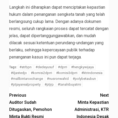
Langkah ini diharapkan dapat menciptakan kepastian
hukum dalam penanganan sengketa tanah yang telah
berlangsung cukup lama. Dengan adanya dokumen
resmi, seluruh rangkaian proses dapat tercatat dengan
jelas, dapat dipertanggungjawabkan, dan mudah
dilacak sesuai ketentuan perundang-undangan yang
berlaku, sehingga kepercayaan publik terhadap
penanganan kasus ini pun dapat terjaga.
#atrbpn
#dedeyusuf
#dprri
#hengkywijaya
Tags:
#iljastedjo
#komisi2dprri
#komisi3dprri
#ktrindonesia
#mallbintaroxchange
#nusronwahid
#polybetaubun
#ptjayarealproperty
#ptjrp
#tanahibuyatmi
Previous
Next
Auditor Sudah
Minta Kepastian
Ditugaskan, Pemohon
Administrasi, KTR
Minta Bukti Resmi
Indonesia Desak