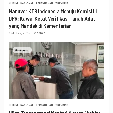
HUKUM
NASIONAL
PERTANAHAN
TRENDING
Manuver KTR Indonesia Menuju Komisi III
DPR: Kawal Ketat Verifikasi Tanah Adat
yang Mandek di Kementerian
Juli 27, 2026
admin
3 min read
HUKUM
NASIONAL
PERTANAHAN
TRENDING
Ujian Transparansi Menteri Nusron Wahid: