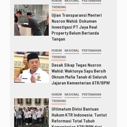
HUKUM
NASIONAL
PERTANAHAN
TRENDING
Ujian Transparansi Menteri
Nusron Wahid: Dokumen
Investigasi PT Jaya Real
Property Belum Bertanda
Tangan
HUKUM
NASIONAL
PERTANAHAN
TRENDING
Desak Sikap Tegas Nusron
Wahid: Waktunya Sapu Bersih
Oknum Mafia Tanah di Seluruh
Jajaran Kementerian ATR/BPN!
HUKUM
NASIONAL
PERTANAHAN
TRENDING
Ultimatum Divisi Bantuan
Hukum KTR Indonesia: Tuntut
Reformasi Total Tubuh
Kementerian ATR/BPN dari