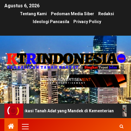
Agustus 6, 2026
Tentang Kami
Pedoman Media Siber
Redaksi
Ideologi Pancasila
Privacy Policy
fikasi Tanah Adat yang Mandek di Kementerian
Ujian Tr