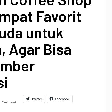
mpat Favorit
uda untuk
, Agar Bisa
umber
si
Twitter
Facebook
3 min read