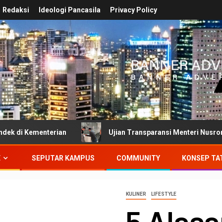
Redaksi
Ideologi Pancasila
Privacy Policy
erian
Ujian Transparansi Menteri Nusron Wahid: Dokum
E
SEPUTAR KAMPUS
COMMUNITY
KONSEP TA
KULINER
LIFESTYLE
5 Alas