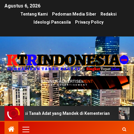
Agustus 6, 2026
Tentang Kami
Pedoman Media Siber
Redaksi
Ideologi Pancasila
Privacy Policy
asi Tanah Adat yang Mandek di Kementerian
Ujian Trans