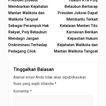
Presiden Disebut
Hukum KTR Poly
Membiarkan Kejahatan
Betaubun Berharap
Mantan Walikota dan
Presiden Jokowi Dapat
Walikota Tangsel
Membantu Terkait
Sebagai Perampok Hak
Kelalaian Menteri Tito
Rakyat, Poly Betaubun:
Karnavian Berikan
Mendagri Jangan
Kepastian Hukum
Diskriminasi Terhadap
Kejahatan Walikota dan
Pedagang Cilok
Mantan Walikota Tangsel
Tinggalkan Balasan
Alamat email Anda tidak akan dipublikasikan.
Ruas yang wajib ditandai
*
Komentar
*