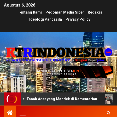
Agustus 6, 2026
Tentang Kami
Pedoman Media Siber
Redaksi
Ideologi Pancasila
Privacy Policy
kasi Tanah Adat yang Mandek di Kementerian
Ujian Tran